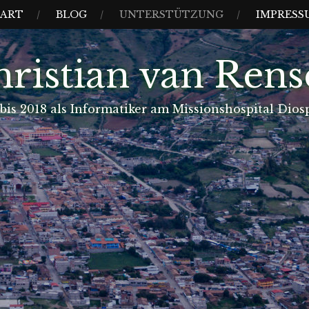
TART
BLOG
UNTERSTÜTZUNG
IMPRESS
ristian van Ren
bis 2018 als Informatiker am Missionshospital Dio