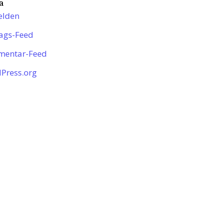
a
lden
rags-Feed
entar-Feed
Press.org