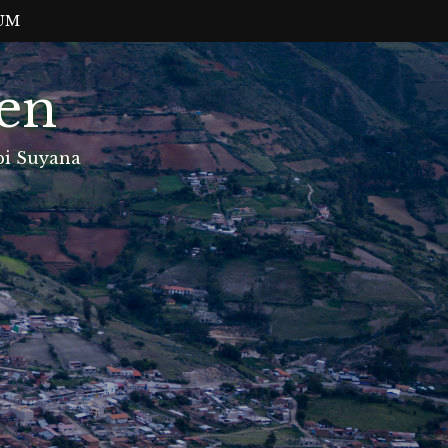
UM
sen
spi Suyana