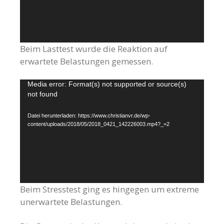
Beim Lasttest wurde die Reaktion auf
erwartete Belastungen gemessen.
Video-
Media error: Format(s) not supported or source(s)
not found
Player
Datei herunterladen: https://www.christianvr.de/wp-
content/uploads/2018/05/2018_0421_142226003.mp4?_=2
Beim Stresstest ging es hingegen um extreme
unerwartete Belastungen.