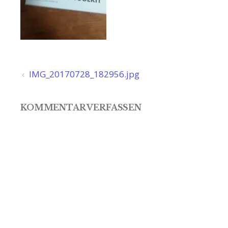
Beitragsnavigation
IMG_20170728_182956.jpg
KOMMENTAR VERFASSEN