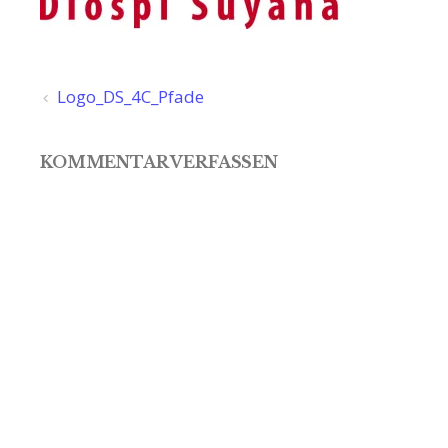
Beitragsnavigation
Logo_DS_4C_Pfade
KOMMENTAR VERFASSEN