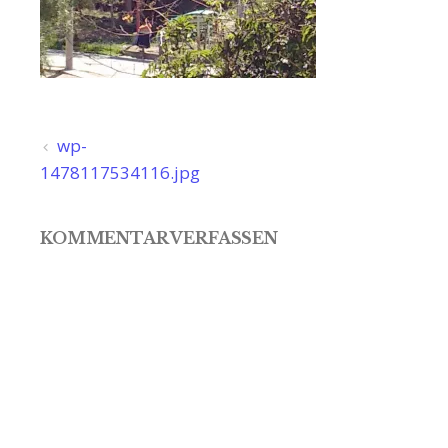
Beitragsnavigation
wp-
1478117534116.jpg
KOMMENTAR VERFASSEN